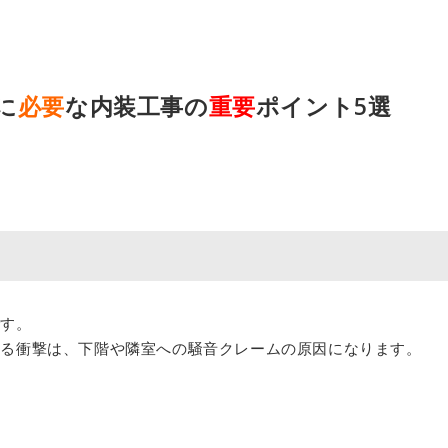
に
必要
な内装工事の
重要
ポイント5選
）
です。
よる衝撃は、下階や隣室への騒音クレームの原因になります。