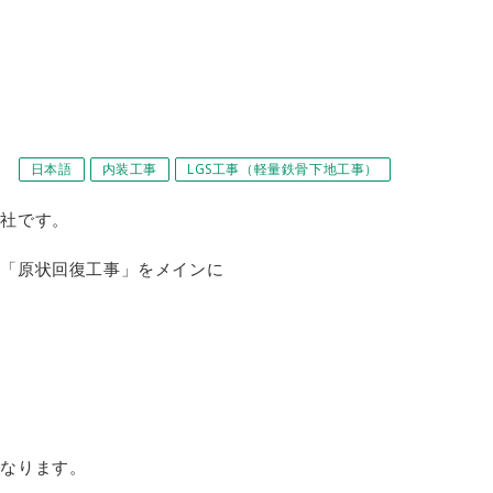
］
日本語
内装工事
LGS工事（軽量鉄骨下地工事）
会社です。
」「原状回復工事」をメインに
になります。