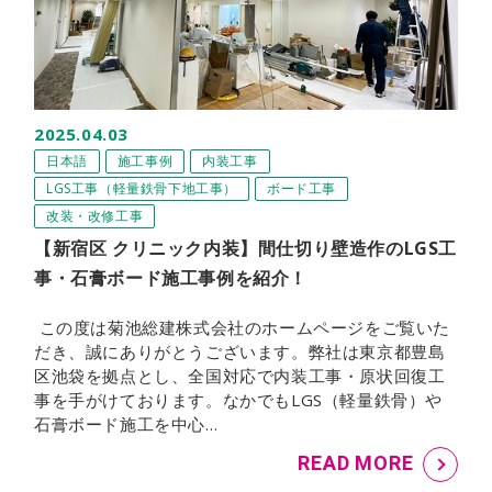
2025.04.03
日本語
施工事例
内装工事
LGS工事（軽量鉄骨下地工事）
ボード工事
改装・改修工事
【新宿区 クリニック内装】間仕切り壁造作のLGS工
事・石膏ボード施工事例を紹介！
この度は菊池総建株式会社のホームページをご覧いた
だき、誠にありがとうございます。弊社は東京都豊島
区池袋を拠点とし、全国対応で内装工事・原状回復工
事を手がけております。なかでもLGS（軽量鉄骨）や
石膏ボード施工を中心…
READ MORE