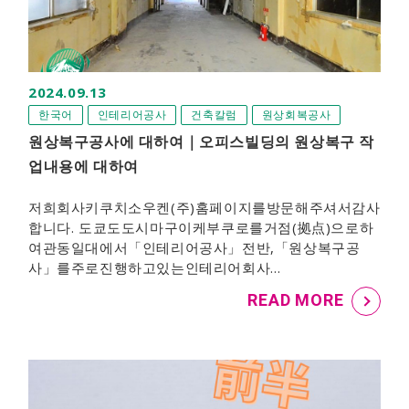
2024.09.13
한국어
인테리어공사
건축칼럼
원상회복공사
원상복구공사에 대하여｜오피스빌딩의 원상복구 작
업내용에 대하여
저희회사키쿠치소우켄(주)홈페이지를방문해주셔서감사
합니다. 도쿄도도시마구이케부쿠로를거점(拠点)으로하
여관동일대에서「인테리어공사」전반,「원상복구공
사」를주로진행하고있는인테리어회사…
READ MORE