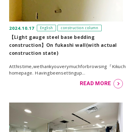
2024.10.17
English
construction column
【Light gauge steel base bedding
construction】On fukashi wall(with actual
construction state)
Atthistime,wethankyouverymuchforbrowsing『KikuchiSo
homepage. Havingbeensettingup…
READ MORE