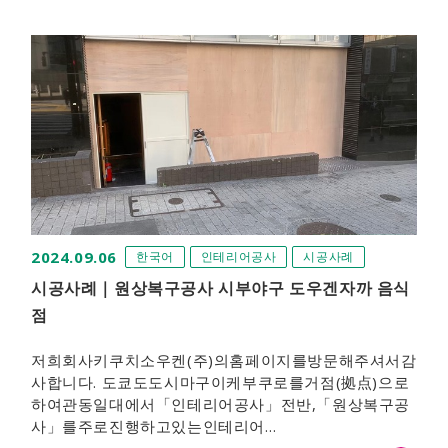
2024.09.06
한국어
인테리어공사
시공사례
시공사례｜원상복구공사 시부야구 도우겐자까 음식
점
저희회사키쿠치소우켄(주)의홈페이지를방문해주셔서감
사합니다. 도쿄도도시마구이케부쿠로를거점(拠点)으로
하여관동일대에서「인테리어공사」전반,「원상복구공
사」를주로진행하고있는인테리어…