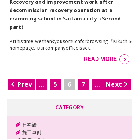
Recovery and improvement work after
decommission recovery operation at a
cramming school in Saitama city（Second
part）
Atthistime,wethankyousomuchforbrowsing『KikuchiSouk
homepage. Ourcompanyofficeisset…
READ MORE
Prev
1
…
5
6
7
…
Next
51
CATEGORY
日本語
施工事例